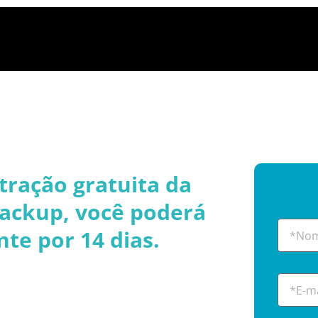
ração gratuita da
ackup, você poderá
te por 14 dias.