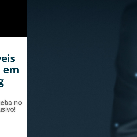
veis
a em
g
ceba no
sivo!