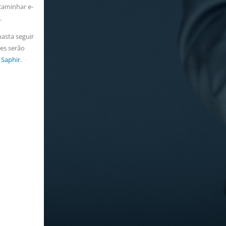
caminhar e-
.
asta seguir
es serão
 Saphir
.